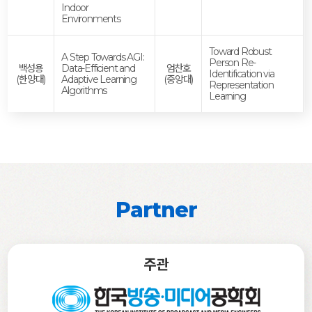
Indoor
Environments
Toward Robust
A Step Towards AGI:
Person Re-
백성용
Data-Efficient and
엄찬호
Identification via
(한양대)
Adaptive Learning
(중앙대)
Representation
Algorithms
Learning
Partner
주관