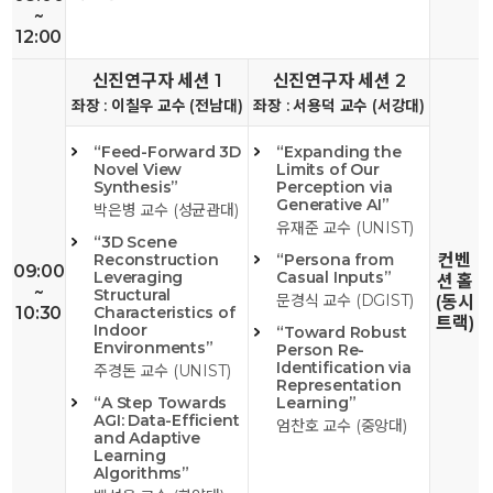
~
12:00
신진연구자 세션 1
신진연구자 세션 2
좌장 : 이칠우 교수 (전남대)
좌장 : 서용덕 교수 (서강대)
“Feed-Forward 3D
“Expanding the
Novel View
Limits of Our
Synthesis”
Perception via
Generative AI”
박은병 교수 (성균관대)
유재준 교수 (UNIST)
“3D Scene
Reconstruction
“Persona from
컨벤
09:00
Leveraging
Casual Inputs”
션 홀
~
Structural
문경식 교수 (DGIST)
(동시
10:30
Characteristics of
트랙)
Indoor
“Toward Robust
Environments”
Person Re-
Identification via
주경돈 교수 (UNIST)
Representation
“A Step Towards
Learning”
AGI: Data-Efficient
엄찬호 교수 (중앙대)
and Adaptive
Learning
Algorithms”