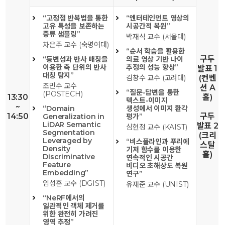
“고정점 반복법을 통한
“엔터테인먼트 영상의
고유 특성을 보존하는
시공간적 복원”
증류 샘플링”
박재식 교수 (서울대)
차은주 교수 (숙명여대)
“순서 학습을 활용한
구두
“등변성과 반사 매칭을
의료 영상 기반 나이
이용한 축 단위의 반사
추정의 성능 향상”
발표 1
대칭 탐지”
김창수 교수 (고려대)
(컨벤
조민수 교수
션 A
“질문-답변을 통한
(POSTECH)
13:30
홀)
텍스트-이미지
~
“Domain
생성에서 이미지 환각
14:50
구두
Generalization in
평가”
LiDAR Semantic
발표 2
심현정 교수 (KAIST)
Segmentation
(크리
Leveraged by
“비스플라인과 푸리에
스탈
Density
기저 함수를 이용한
홀)
Discriminative
연속적인 시공간
Feature
비디오 초해상도 복원
Embedding”
연구”
임성훈 교수 (DGIST)
유재준 교수 (UNIST)
“NeRF에서의
일관적인 객체 제거를
위한 완전히 가려진
영역 추정”