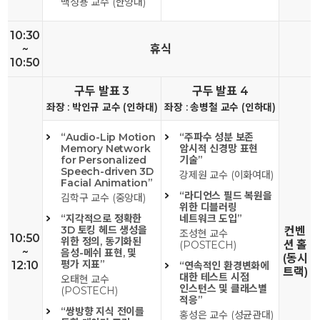
백성용 교수 (한양대)
10:30
~
휴식
10:50
구두 발표 3
구두 발표 4
좌장 : 박인규 교수 (인하대)
좌장 : 송병철 교수 (인하대)
“Audio-Lip Motion
“주파수 성분 보존
Memory Network
암시적 신경망 표현
for Personalized
기술”
Speech-driven 3D
강제원 교수 (이화여대)
Facial Animation”
“라디언스 필드 복원을
김학구 교수 (중앙대)
위한 디블러링
“지각적으로 정확한
네트워크 도입”
3D 토킹 헤드 생성을
컨벤
조성현 교수
10:50
위한 정의, 동기화된
션 홀
(POSTECH)
~
음성-메쉬 표현, 및
(동시
평가 지표”
12:10
“연속적인 환경변화에
트랙)
대한 테스트 시점
오태현 교수
인스턴스 및 클래스별
(POSTECH)
적응”
“쌍방향 지식 전이를
홍성은 교수 (성균관대)