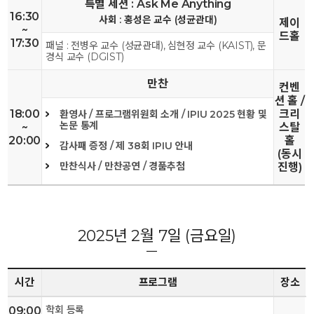
특별 세션 : Ask Me Anything
16:30
사회 : 홍성은 교수 (성균관대)
제이
~
드홀
17:30
패널 : 전병우 교수 (성균관대), 심현정 교수 (KAIST), 문
경식 교수 (DGIST)
만찬
컨벤
션 홀 /
18:00
크리
환영사 / 프로그램위원회 소개 / IPIU 2025 현황 및
논문 통계
~
스탈
20:00
홀
감사패 증정 / 제 38회 IPIU 안내
(동시
만찬식사 / 만찬공연 / 경품추첨
진행)
2025년 2월 7일 (금요일)
시간
프로그램
장소
학회 등록
09:00