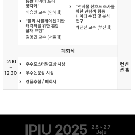
통한 데이터 프리
양자화”
“전시물 선호도 조사를
위한 관람객 행동
배승환 교수 (인하대)
데이터 수집 및 분석
“물리 시뮬레이션 기반
연구”
캐릭터를 위한 혼합
박진선 교수 (부산대)
잠재 표현”
김영민 교수 (서울대)
폐회식
12:10
우수포스터발표상 시상
컨벤
~
션 홀
12:30
우수논문상 시상
경품추첨 / 폐회사