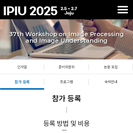
37th Workshop on Image Processing
and Image Understanding
인사말
준비위원회
논문 모집
참가 등록
프로그램
숙박안내
참가 등록
등록 방법 및 비용