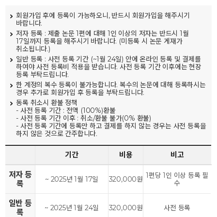
회원가입 후에 등록이 가능하오니, 반드시 회원가입을 해주시기
바랍니다.
저자 등록 : 제출 논문 1편에 대해 1인 이상의 저자는 반드시 1월
17일까지 등록을 해주시기 바랍니다. (미등록 시 논문 게재가
취소됩니다.)
일반 등록 : 사전 등록 기간 (~1월 24일) 안에 온라인 등록 및 결제를
하여야 사전 등록비 적용을 받습니다. 사전 등록 기간 이후에는 현장
등록 부탁드립니다.
한 계정의 복수 등록이 불가능합니다. 복수의 논문에 대해 등록하시는
경우 추가로 회원가입 후 등록을 부탁드립니다.
동록 취소시 환불 정책
- 사전 등록 기간 : 전액 (100%)환불
- 사전 등록 기간 이후 : 취소/환불 불가(0% 환불)
- 사전 등록 기간에 등록만 하고 결제를 하지 않는 경우는 사전 등록을
하지 않은 것으로 간주합니다.
기간
비용
비고
저자 등
1편당 1인 이상 등록 필
~ 2025년 1월 17일
320,000원
수
록
일반 등
~ 2025년 1월 24일
320,000원
사전 등록
록